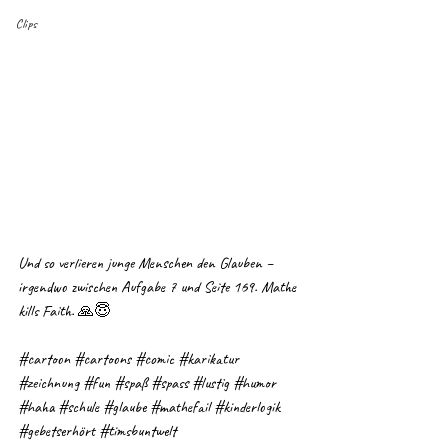
Clips
Und so verlieren junge Menschen den Glauben – 
irgendwo zwischen Aufgabe 7 und Seite 169. Mathe 
kills Faith. 🙏😇
#cartoon
#cartoons
#comic
#karikatur
#zeichnung
#fun
#spaß
#spass
#lustig
#humor
#haha
#schule
#glaube
#mathefail
#kinderlogik
#gebetserhört
#timsbuntwelt