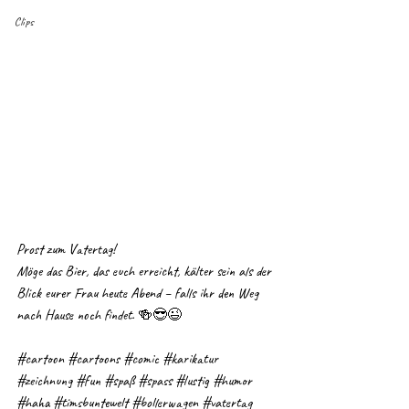
Clips
Prost zum Vatertag!
Möge das Bier, das euch erreicht, kälter sein als der 
Blick eurer Frau heute Abend – falls ihr den Weg 
nach Hause noch findet. 🍻😎😉
#cartoon
#cartoons
#comic
#karikatur
#zeichnung
#fun
#spaß
#spass
#lustig
#humor
#haha
#timsbuntewelt
#bollerwagen
#vatertag