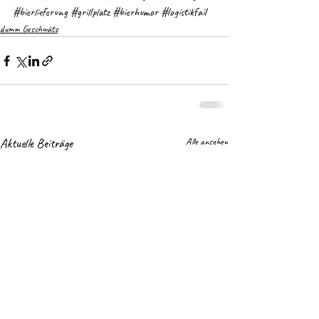
#bierlieferung
#grillplatz
#bierhumor
#logistikfail
dumm Geschwätz
Aktuelle Beiträge
Alle ansehen