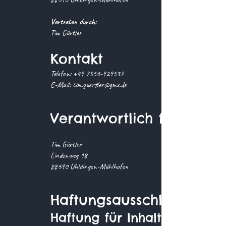
Vertreten durch:
Tim Gürtler
Kontakt
Telefon:
+49 7556-929537
E-Mail: tim.guertler@gmx.de
Verantwortlich für den In
Tim Gürtler
Lindenweg 18
88690 Uhldingen-Mühlhofen
Haftungsausschluss
Haftung für Inhalte