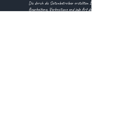
Die durch die Seitenbetreiber erstellten Inhalte und Werke auf d
Bearbeitung, Verbreitung und jede Art der Verwertung außerhalb
jeweiligen Autors bzw. Erstellers. Downloads und Kopien dieser S
die Inhalte auf dieser Seite nicht vom Betreiber erstellt wurde
Dritter als solche gekennzeichnet. Sollten Sie trotzdem auf ein
entsprechenden Hinweis. Bei Bekanntwerden von Rechtsverletzun
Kontakt
Tim Gürtler
Lindenweg 18
88690 Uhldingen-Mühlhofen
Telefon:
+49 160 991 59 611
Mail:
tim@timsbuntewelt.de