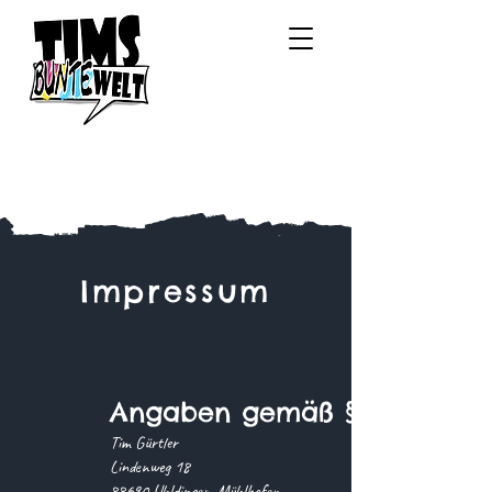
Impressum
Angaben gemäß § 5 TMG
Tim Gürtler
Lindenweg 18
88690 Uhldingen-Mühlhofen