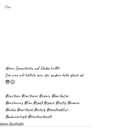
Clips
Wenn Sprachwitz auf Glatze trifft:
Der eine will höflich sein, der andere hebt gleich ab 
😎😉
#cartoon
#cartoons
#comic
#karikatur
#zeichnung
#fun
#spaß
#spass
#lustig
#humor
#haha
#wortspiel
#witzig
#smalltalkfail
#männerlogik
#timsbuntewelt
dumm Geschwätz