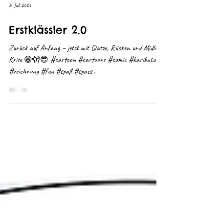
6. Juli 2025
Erstklässler 2.0
Zurück auf Anfang – jetzt mit Glatze, Rücken und Midlife-
Krise 😁🫣😎 #cartoon #cartoons #comic #karikatur
#zeichnung #fun #spaß #spass...