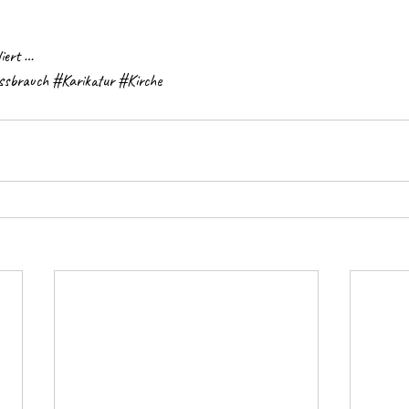
iert … 
ssbrauch
#Karikatur
#Kirche