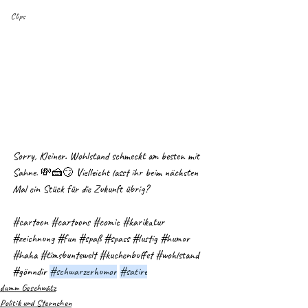
Clips
Sorry, Kleiner. Wohlstand schmeckt am besten mit 
Sahne. 💸🍰😏 Vielleicht lasst ihr beim nächsten 
Mal ein Stück für die Zukunft übrig?
#cartoon
#cartoons
#comic
#karikatur
#zeichnung
#fun
#spaß
#spass
#lustig
#humor
#haha
#timsbuntewelt
#kuchenbuffet
#wohlstand
#gönndir
#schwarzerhumor
#satire
dumm Geschwätz
Politik und Sternchen