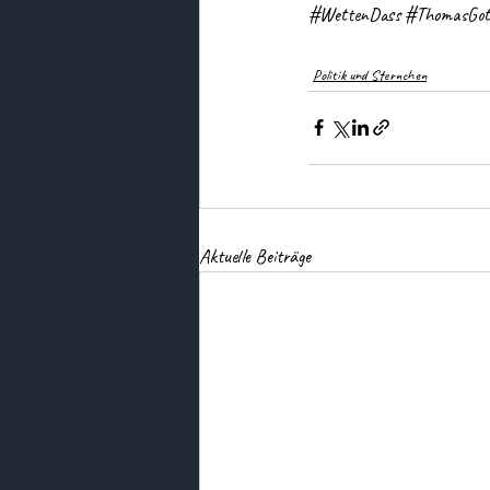
#WettenDass
#ThomasGot
Politik und Sternchen
Aktuelle Beiträge