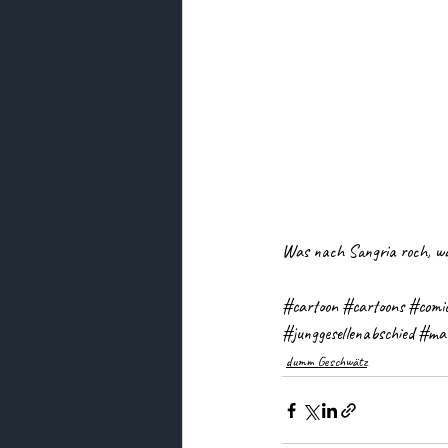
Was nach Sangria roch, wa
#cartoon
#cartoons
#comi
#junggesellenabschied
#ma
dumm Geschwätz