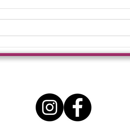
Urlaub mit Aussicht – auf
Grö
Untergang
– B
ab!