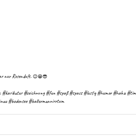
r nur Rosenduft. 
😉😁😎
c
#karikatur
#zeichnung
#fun
#spaß
#spass
#lustig
#humor
#haha
#tim
inau
#bodensee
#ballermannirrtum