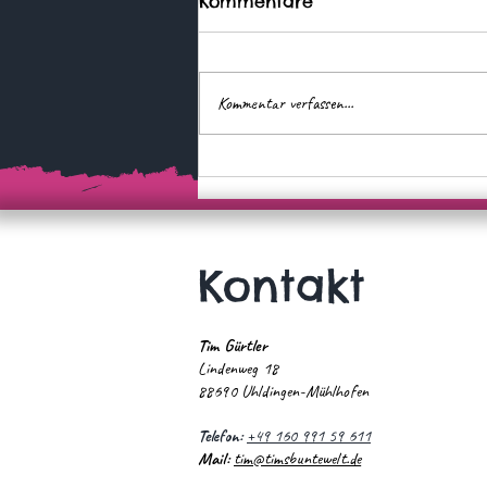
Kommentare
Kommentar verfassen...
Tiefgang auf Schwäbisch
Kontakt
Tim Gürtler
Lindenweg 18
88690 Uhldingen-Mühlhofen
Telefon:
+49 160 991 59 611
Mail:
tim@timsbuntewelt.de