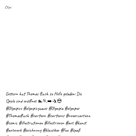
Clips
Gestern hat Thomas Bach zu Hofe geladen: Die 
Spiele sind eröffnet 🏊🏃‍➡️🤺😎
#Olympics
#olympicgames
#Olympia
#olympus
#ThomasBach
#cartoon
#cartoons
#neuercartoon
#comic
#illustrationen
#illustrieren
#art
#kunst
#artwork
#zeichnung
#klassiker
#fun
#spaß