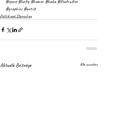
#spass
#lustig
#humor
#haha
#illustration
#graphics
#artist
Politik und Sternchen
Aktuelle Beiträge
Alle ansehen