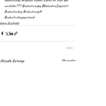
Valentinstag vergessen haben! Könnt ihr euch das 
vorstellen??? 
#valentinesday
#ValentinesDay2021
#valentinstag
#valentinesgift
#valentinstagsgeschenk
dumm Geschwätz
Aktuelle Beiträge
Alle ansehen