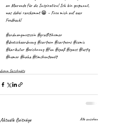
an Marunde für die Inspiration! Ich bin gespannt, 
was dabei rauskommt 😁 – Freu mich auf euer 
Feedback!
#ordnungmusssein
#graffitihumor
#deutscheordnung
#cartoon
#cartoons
#comic
#karikatur
#zeichnung
#fun
#spaß
#spass
#lustig
#humor
#haha
#timsbuntewelt
dumm Geschwätz
Aktuelle Beiträge
Alle ansehen