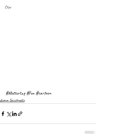
Clips
#Muttertag
#fun
#cartoon
dumm Geschwätz