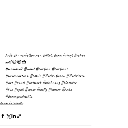
Falls Ihr vorbeikommen solltet, dann bringt Kuchen 
mit! 😉😎🍰 
#moonwalk
#mond
#cartoon
#cartoons
#neuercartoon
#comic
#illustrationen
#illustrieren
#art
#kunst
#artwork
#zeichnung
#klassiker
#fun
#spaß
#spass
#lustig
#humor
#haha
#dummgeschwätz
dumm Geschwätz