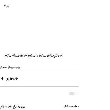
Clips
#TimsBunteWelt
#Comic
#Fun
#Entgleitet
dumm Geschwätz
Aktuelle Beiträge
Alle ansehen