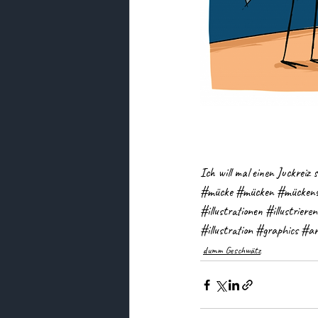
Ich will mal einen Juckrei
#mücke
#mücken
#mückens
#illustrationen
#illustrieren
#illustration
#graphics
#ar
dumm Geschwätz