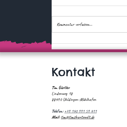
Kommentar verfassen...
Ein Herz auf vier Pfoten…
Kontakt
Tim Gürtler
Lindenweg 18
88690 Uhldingen-Mühlhofen
Telefon:
+49 160 991 59 611
Mail:
tim@timsbuntewelt.de