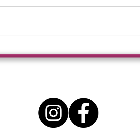
Ordnung muss sein!
Crin
Prim