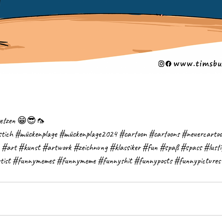
z setzen 😁😎🦟 
tich
#mückenplage
#mückenplage2024
#cartoon
#cartoons
#neuercarto
#art
#kunst
#artwork
#zeichnung
#klassiker
#fun
#spaß
#spass
#lusti
tist
#funnymemes
#funnymeme
#funnyshit
#funnyposts
#funnypictures