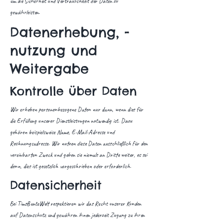
um die Sicherheit und Vertraulichkeit der Daten zu
gewährleisten.
Datenerhebung, -
nutzung und
Weitergabe
Kontrolle über Daten
Wir erheben personenbezogene Daten nur dann, wenn dies für
die Erfüllung unserer Dienstleistungen notwendig ist. Dazu
gehören beispielsweise Name, E-Mail-Adresse und
Rechnungsadresse. Wir nutzen diese Daten ausschließlich für den
vereinbarten Zweck und geben sie niemals an Dritte weiter, es sei
denn, dies ist gesetzlich vorgeschrieben oder erforderlich.
Datensicherheit
Bei TimsBunteWelt respektieren wir das Recht unserer Kunden
auf Datenschutz und gewähren ihnen jederzeit Zugang zu ihren