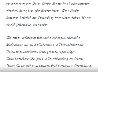
personenbezogenen Daten. Kunden können ihre Daten jederzeit
einsehen, korrigieren oder löschen lassen. Wenn Kunden
Bedenken bezüglich der Verwendung ihrer Daten haben, können
sie sich jederzeit an uns wenden.
Wir setzen umfassende technische und organisatorische
Maßnahmen ein, um die Sicherheit und Vertraulichkeit der
Daten zu gewährleisten. Dazu gehören regelmäßige
Sicherheitsüberprüfungen und Verschlüsselung der Daten.
Unsere Server stehen in sicheren Rechenzentren in Deutschland.
Kontakt
Tim Gürtler
Lindenweg 18
88690 Uhldingen-Mühlhofen
Telefon:
+49 160 991 59 611
Mail:
tim@timsbuntewelt.de