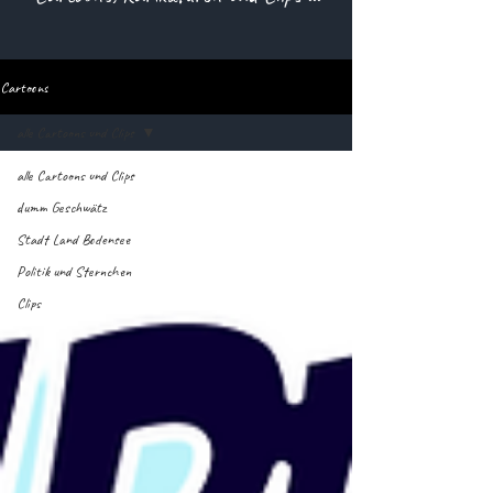
Cartoons
alle Cartoons und Clips
alle Cartoons und Clips
dumm Geschwätz
Stadt Land Bodensee
Politik und Sternchen
Clips