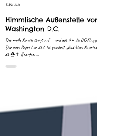
8. Mai 2025
Himmlische Außenstelle von
Washington D.C.
Der weiße Rauch steigt auf … und mit ihm die US-Flagge.
Der neue Papst Leo XIV. ist gewählt. „God bless America!“
🙏🍟✝️ #cartoon...