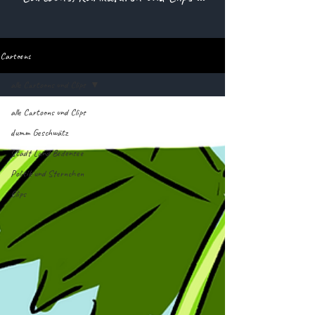
Cartoons
alle Cartoons und Clips
alle Cartoons und Clips
dumm Geschwätz
Stadt Land Bodensee
Politik und Sternchen
Clips