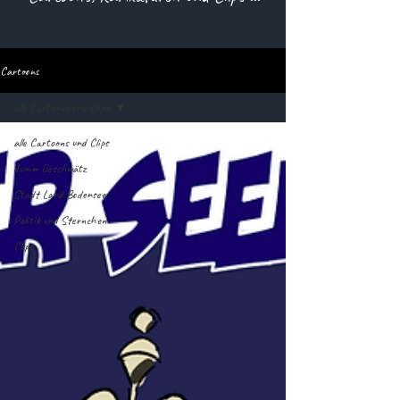
Cartoons
alle Cartoons und Clips
alle Cartoons und Clips
dumm Geschwätz
Stadt Land Bodensee
Politik und Sternchen
Clips