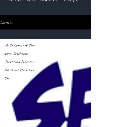
Cartoons
alle Cartoons und Clips
alle Cartoons und Clips
dumm Geschwätz
Stadt Land Bodensee
Politik und Sternchen
Clips