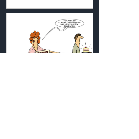
Wer zuerst kommt, ...
Sorry, Kleiner. Wohlstand schmeckt am besten mit
Sahne. 💸🍰😏 Vielleicht lasst ihr beim nächsten
Mal ein Stück für die Zukunft übrig?...