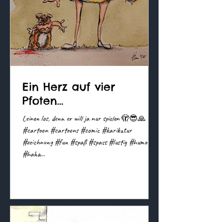
Ein Herz auf vier
Pfoten…
Leinen los, denn er will ja nur spielen 🫣😎🙏
#cartoon #cartoons #comic #karikatur
#zeichnung #fun #spaß #spass #lustig #humor
#haha...