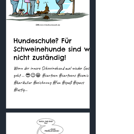
Hundeschule? Für
Schweinehunde sind wir
nicht zuständig!
Wenn der innere Schweinehund mal wieder Gassi
geht ... 😎😉😁 #cartoon #cartoons #comic
#karikatur #zeichnung #fun #spaß #spass
#lustig...