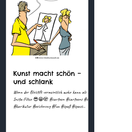
Kunst macht schön –
und schlank
Wenn der Bleistift vermeintlich mehr kann als der
Insta-Filter 😎😁🫣 #cartoon #cartoons #comic
#karikatur #zeichnung #fun #spaß #spass...