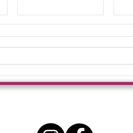
Es kann nur ein
Himm
Königreich geben!
von 