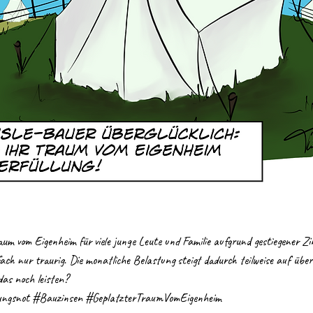
um vom Eigenheim für viele junge Leute und Familie aufgrund gestiegener Z
fach nur traurig. Die monatliche Belastung steigt dadurch teilweise auf übe
as noch leisten?  
ngsnot
#Bauzinsen
#GeplatzterTraumVomEigenheim