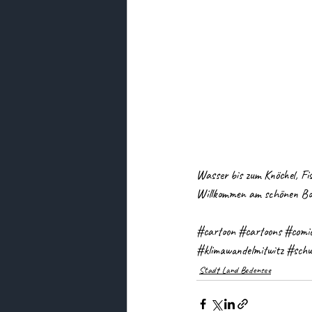
Wasser bis zum Knöchel, Fi
Willkommen am schönen Bod
#cartoon
#cartoons
#comi
#klimawandelmitwitz
#schw
Stadt Land Bodensee