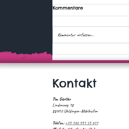
Kommentare
Kommentar verfassen...
Urlaub mit Aussicht – auf
Untergang
Kontakt
Tim Gürtler
Lindenweg 18
88690 Uhldingen-Mühlhofen
Telefon:
+49 160 991 59 611