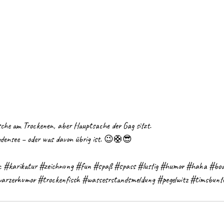
sche am Trockenen, aber Hauptsache der Gag sitzt. 
ensee – oder was davon übrig ist. 😉🛟😎
c
#karikatur
#zeichnung
#fun
#spaß
#spass
#lustig
#humor
#haha
#bod
arzerhumor
#trockenfisch
#wassesrstandsmeldung
#pegelwitz
#timsbunte