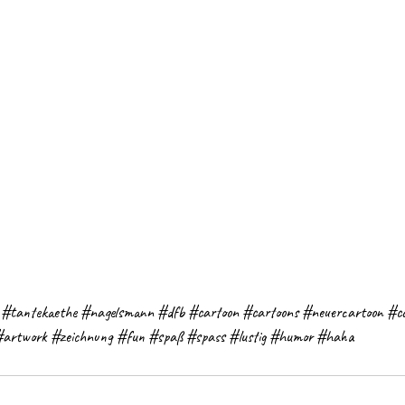
#tantekaethe
#nagelsmann
#dfb
#cartoon
#cartoons
#neuercartoon
#c
#artwork
#zeichnung
#fun
#spaß
#spass
#lustig
#humor
#haha