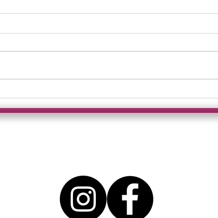
Es kann nur ein
Himm
Königreich geben!
von 